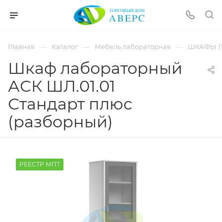
hotmove
pornspider.info
telugu
xnxx
—
—
—
Главная
Каталог
Мебель лабораторная
ШКАФЫ 
movies
Шкаф лабораторный
АСК ШЛ.01.01
Стандарт плюс
(разборный)
РЕЕСТР МПТ