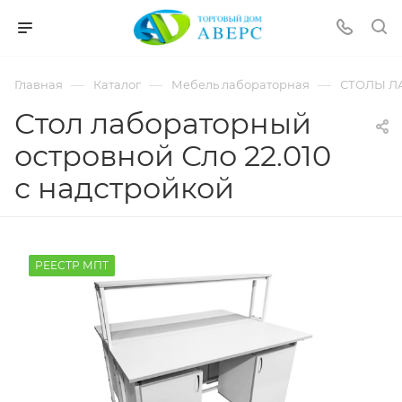
hotmove
pornspider.info
telugu
xnxx
—
—
—
Главная
Каталог
Мебель лабораторная
СТОЛЫ Л
movies
Стол лабораторный
островной Сло 22.010
с надстройкой
РЕЕСТР МПТ