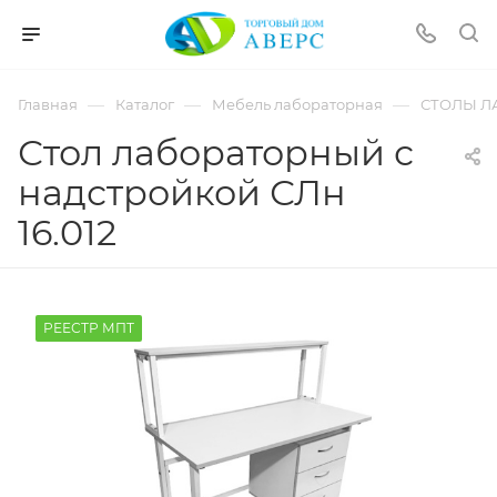
hotmove
pornspider.info
telugu
xnxx
—
—
—
Главная
Каталог
Мебель лабораторная
СТОЛЫ Л
movies
Стол лабораторный с
надстройкой СЛн
16.012
РЕЕСТР МПТ