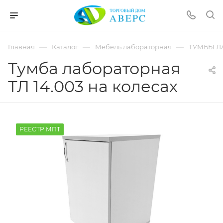
hotmove
pornspider.info
telugu
xnxx
—
—
—
Главная
Каталог
Мебель лабораторная
ТУМБЫ Л
movies
Тумба лабораторная
ТЛ 14.003 на колесах
РЕЕСТР МПТ