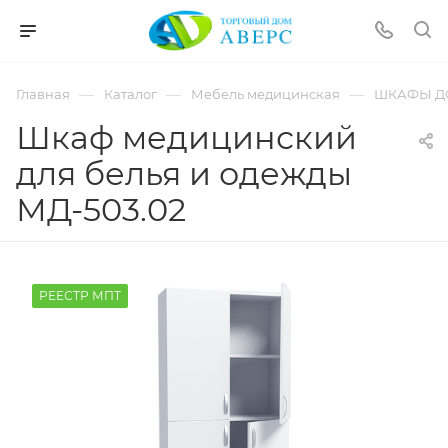
hotmove
pornspider.info
telugu
xnxx
—
—
—
Главная
Каталог
Мебель медицинская
ШКАФЫ Д
movies
Шкаф медицинский
для белья и одежды
МД-503.02
РЕЕСТР МПТ