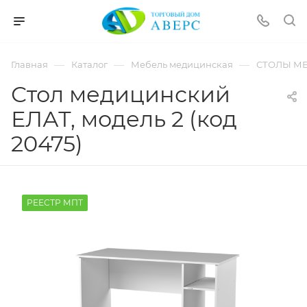
hotmove
pornspider.info
telugu
xnxx
—
—
—
Главная
Каталог
Мебель медицинская
СТОЛЫ М
movies
Стол медицинский
ЕЛАТ, модель 2 (код
20475)
РЕЕСТР МПТ