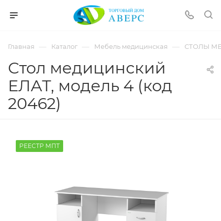
hotmove
pornspider.info
telugu
xnxx
—
—
—
Главная
Каталог
Мебель медицинская
СТОЛЫ М
movies
Стол медицинский
ЕЛАТ, модель 4 (код
20462)
РЕЕСТР МПТ