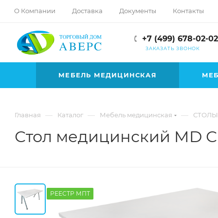
hotmove
О Компании
Доставка
Документы
Контакты
pornspider.info
telugu
+7 (499) 678-02-02
xnxx
ЗАКАЗАТЬ ЗВОНОК
movies
МЕБЕЛЬ МЕДИЦИНСКАЯ
МЕБ
—
—
—
Главная
Каталог
Мебель медицинская
СТОЛЫ
Стол медицинский MD С
РЕЕСТР МПТ