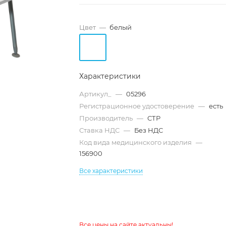
Цвет
—
белый
Характеристики
Артикул_
—
05296
Регистрационное удостоверение
—
есть
Производитель
—
СТР
Ставка НДС
—
Без НДС
Код вида медицинского изделия
—
156900
Все характеристики
Все цены на сайте актуальны!