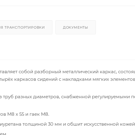
ЛЯ ТРАНСПОРТИРОВКИ
ДОКУМЕНТЫ
авляет собой разборный металлический каркас, состоя
етырёх каркасов сидений с накладками мягких элементо
из труб разных диаметров, снабженной регулируемыми п
в М8 х 55 и гаек М8.
иуретана толщиной 30 мм и обшит искусственной кожей
ем.