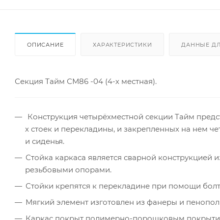
ОПИСАНИЕ
ХАРАКТЕРИСТИКИ
ДАННЫЕ Д
Секция Тайм СМ86 -04 (4-х местная).
Конструкция четырёхместной секции Тайм предст
х стоек и перекладины, и закрепленных на нем ч
и сиденья.
Стойка каркаса является сварной конструкцией 
резьбовыми опорами.
Стойки крепятся к перекладине при помощи болто
Мягкий элемент изготовлен из фанеры и пенопол
Каркас покрыт полимерно-порошковым покрыти