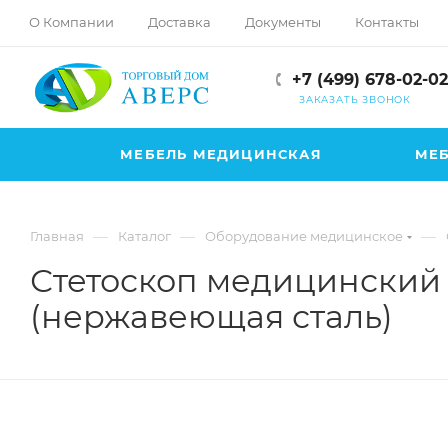
hotmove
О Компании
Доставка
Документы
Контакты
pornspider.info
telugu
+7 (499) 678-02-02
xnxx
ЗАКАЗАТЬ ЗВОНОК
movies
МЕБЕЛЬ МЕДИЦИНСКАЯ
МЕБ
—
—
—
Главная
Каталог
Оборудование медицинское
Стетоскоп медицинский 
(нержавеющая сталь)