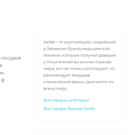
KaWe – то крупнейший, старейший
в Германии бренд медицинской
техники, который получил доверие
и сосудов
у покупателей во многих странах
в
мира, его не только используют, но
м.
рекомендуют ведущие
 В
клинические врачи, диагносты по
всему миру..
Все товары категории
Все товары бренда KaWe