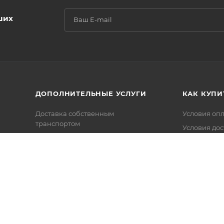
ших
ДОПОЛНИТЕЛЬНЫЕ УСЛУГИ
КАК КУПИ
Доставка собственным
Условия оп
транспортом
Условия дос
Сборка мебели
Гарантия на
Оснащение под ключ
Вопрос-отв