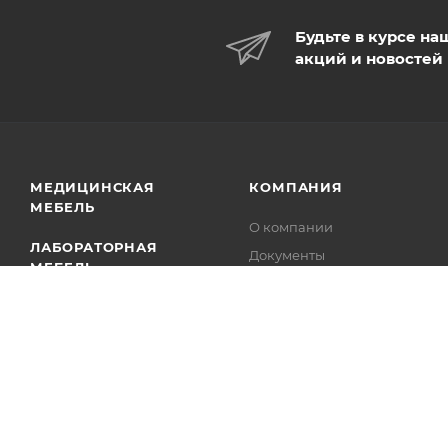
Будьте в курсе на
акций и новостей
МЕДИЦИНСКАЯ
КОМПАНИЯ
МЕБЕЛЬ
О компании
ЛАБОРАТОРНАЯ
Документы
МЕБЕЛЬ
Команда
МЕДИЦИНСКОЕ
Вакансии
ОБОРУДОВАНИЕ
Новости
ВЕТЕРИНАРИЯ
Реквизиты
Отзывы на Яндекс
СТАНДАРТ
ОСНАЩЕНИЯ
Производители
КАБИНЕТОВ