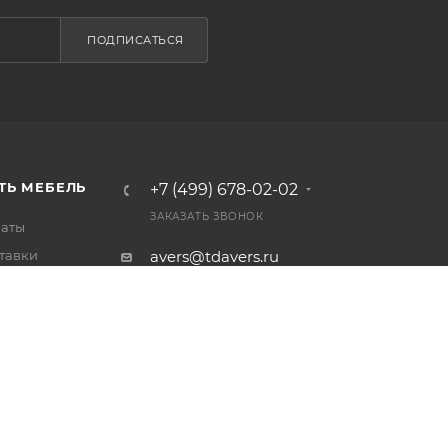
ПОДПИСАТЬСЯ
ТЬ МЕБЕЛЬ
+7 (499) 678-02-02
ЗАКАЗАТЬ ЗВОНОК
латы
тавки
avers@tdavers.ru
 товар
Москва, Чермянский проезд,
ет
дом 5, строение 1