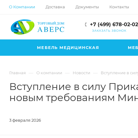
hotmove
О Компании
Доставка
Документы
Контакты
pornspider.info
telugu
+7 (499) 678-02-02
xnxx
ЗАКАЗАТЬ ЗВОНОК
movies
МЕБЕЛЬ МЕДИЦИНСКАЯ
МЕБ
—
—
—
Главная
О компании
Новости
Вступление в сил
Вступление в силу Прика
новым требованиям Мин
3 февраля 2026