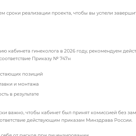
м сроки реализации проекта, чтобы вы успели заверши
ю кабинета гинеколога в 2026 году, рекомендуем дейст
соответствие Приказу № 747н
остающих позиций
тавки и монтажа
сть в результате
ки важно, чтобы кабинет был принят комиссией без за
оответствие действующим приказам Минздрава России.
 себя от рисков при лицензировании.