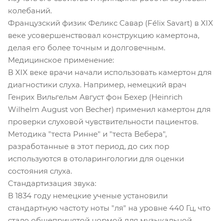
колебаний.
Французский физик Феликс Савар (Félix Savart) в XIX
веке усовершенствовал конструкцию камертона,
делая его более точным и долговечным.
Медицинское применение:
В XIX веке врачи начали использовать камертон для
диагностики слуха. Например, немецкий врач
Генрих Вильгельм Август фон Бехер (Heinrich
Wilhelm August von Becher) применил камертон для
проверки слуховой чувствительности пациентов.
Методика "теста Ринне" и "теста Вебера",
разработанные в этот период, до сих пор
используются в отоларингологии для оценки
состояния слуха.
Стандартизация звука:
В 1834 году немецкие ученые установили
стандартную частоту ноты "ля" на уровне 440 Гц, что
стало общепринятой нормой для музыкальной