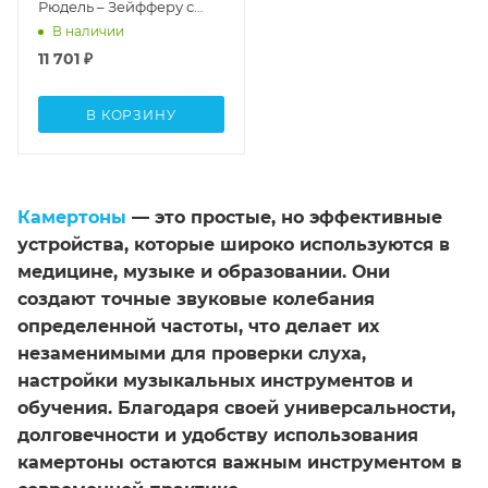
Рюдель – Зейфферу с
демпферами (частота
В наличии
128-64 Гц)
11 701
₽
В КОРЗИНУ
Камертоны
— это простые, но эффективные
устройства, которые широко используются в
медицине, музыке и образовании. Они
создают точные звуковые колебания
определенной частоты, что делает их
незаменимыми для проверки слуха,
настройки музыкальных инструментов и
обучения. Благодаря своей универсальности,
долговечности и удобству использования
камертоны остаются важным инструментом в