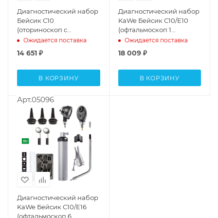
Диагностический набор
Диагностический набор
Бейсик С10
KaWe Бейсик С10/Е10
(оториноскоп с
(офтальмоскоп 1
принадлежностями)
апертура и отоскоп с
Ожидается поставка
Ожидается поставка
принадлежностями)
14 651
₽
18 009
₽
В КОРЗИНУ
В КОРЗИНУ
Арт.05096
Диагностический набор
KaWe Бейсик С10/Е16
(офтальмоскоп 6