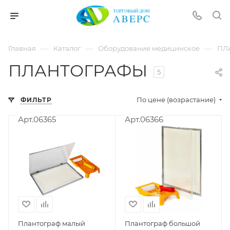
hotmove
pornspider.info
telugu
xnxx
—
—
—
Главная
Каталог
Оборудование медицинское
ПЛ
movies
ПЛАНТОГРАФЫ
5
По цене (возрастание)
ФИЛЬТР
Арт.06365
Арт.06366
Плантограф малый
Плантограф большой