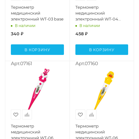
Термометр
Термометр
медицинский
медицинский
электронный WT-03 base
электронный WT-04
(гибкий)
В наличии
В наличии
340
₽
458
₽
В КОРЗИНУ
В КОРЗИНУ
Арт.07161
Арт.07160
Термометр
Термометр
медицинский
медицинский
электронный WT-06
электронный WT-06