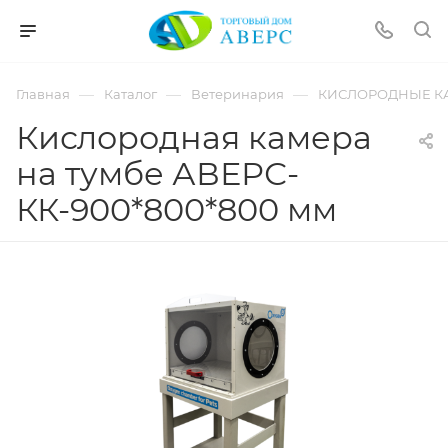
hotmove
pornspider.info
telugu
xnxx
—
—
—
Главная
Каталог
Ветеринария
КИСЛОРОДНЫЕ К
movies
Кислородная камера
на тумбе АВЕРС-
КК-900*800*800 мм