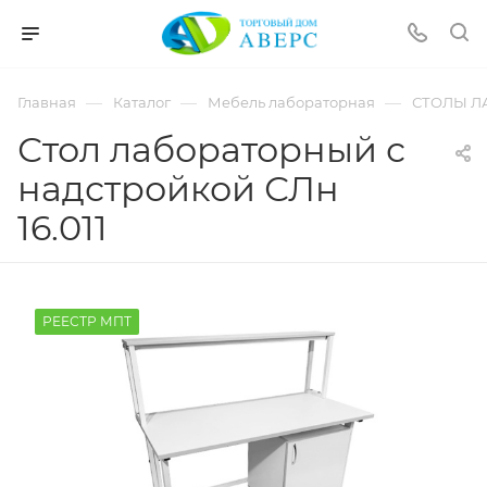
hotmove
pornspider.info
telugu
xnxx
—
—
—
Главная
Каталог
Мебель лабораторная
СТОЛЫ Л
movies
Стол лабораторный с
надстройкой СЛн
16.011
РЕЕСТР МПТ