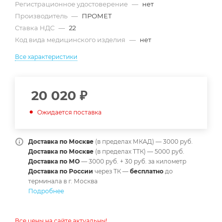
Регистрационное удостоверение
—
нет
Производитель
—
ПРОМЕТ
Ставка НДС
—
22
Код вида медицинского изделия
—
нет
Все характеристики
20 020
₽
Ожидается поставка
Доставка по Москве
(в пределах МКАД) — 3000 руб.
Доставка по Москве
(в пределах ТТК) — 5000 руб.
Доставка по МО
— 3000 руб. + 30 руб. за километр
Доставка по России
через ТК —
б
есплатно
до
терминала в г. Москва
Подробнее
Все цены на сайте актуальны!