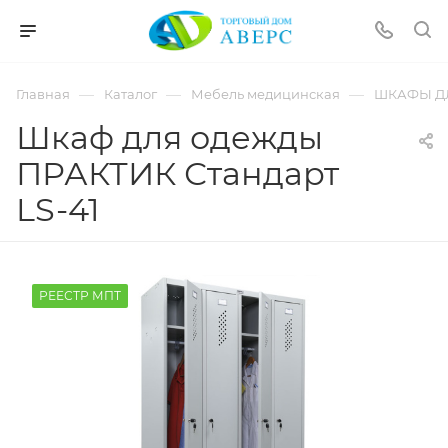
hotmove
pornspider.info
telugu
xnxx
—
—
—
Главная
Каталог
Мебель медицинская
ШКАФЫ Д
movies
Шкаф для одежды
ПРАКТИК Стандарт
LS-41
РЕЕСТР МПТ