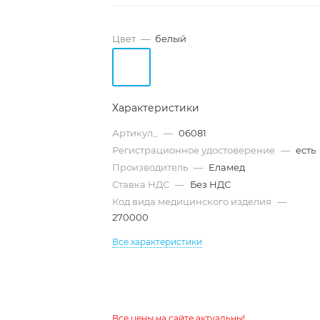
Цвет
—
белый
Характеристики
Артикул_
—
06081
Регистрационное удостоверение
—
есть
Производитель
—
Еламед
Ставка НДС
—
Без НДС
Код вида медицинского изделия
—
270000
Все характеристики
Все цены на сайте актуальны!