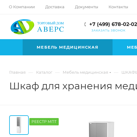
hotmove
О Компании
Доставка
Документы
Контакты
pornspider.info
telugu
+7 (499) 678-02-02
xnxx
ЗАКАЗАТЬ ЗВОНОК
movies
МЕБЕЛЬ МЕДИЦИНСКАЯ
МЕБ
—
—
—
Главная
Каталог
Мебель медицинская
ШКАФЫ
Шкаф для хранения меди
РЕЕСТР МПТ