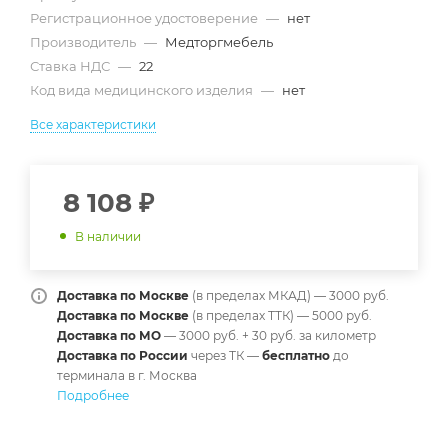
Регистрационное удостоверение
—
нет
Производитель
—
Медторгмебель
Ставка НДС
—
22
Код вида медицинского изделия
—
нет
Все характеристики
8 108
₽
В наличии
Доставка по Москве
(в пределах МКАД) — 3000 руб.
Доставка по Москве
(в пределах ТТК) — 5000 руб.
Доставка по МО
— 3000 руб. + 30 руб. за километр
Доставка по России
через ТК —
б
есплатно
до
терминала в г. Москва
Подробнее