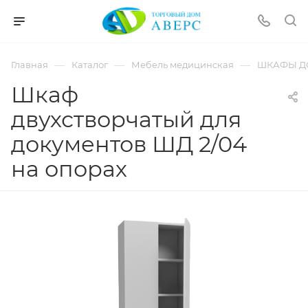
hotmove
pornspider.info
telugu
xnxx
—
—
—
Главная
Каталог
Мебель медицинская
ШКАФЫ Д
movies
Шкаф
двухстворчатый для
документов ШД 2/04
на опорах