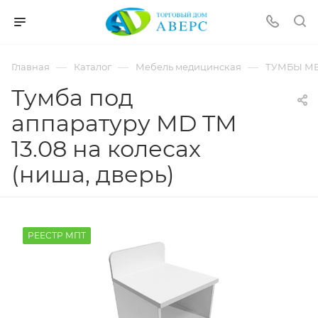
hotmove
pornspider.info
telugu
xnxx
—
—
—
Главная
Каталог
Мебель медицинская
ТУМБЫ М
movies
Тумба под
аппаратуру MD TМ
13.08 на колесах
(ниша, дверь)
РЕЕСТР МПТ