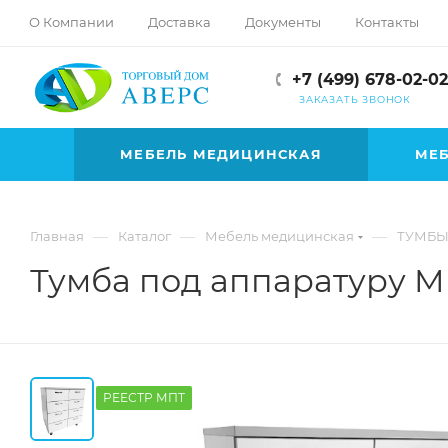
hotmove
О Компании
Доставка
Документы
Контакты
pornspider.info
telugu
+7 (499) 678-02-02
xnxx
ЗАКАЗАТЬ ЗВОНОК
movies
МЕБЕЛЬ МЕДИЦИНСКАЯ
МЕБ
—
—
—
Главная
Каталог
Мебель медицинская
ТУМБЫ
Тумба под аппаратуру MD
РЕЕСТР МПТ