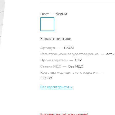
Цвет
—
белый
Характеристики
Артикул_
—
05461
Регистрационное удостоверение
—
есть
Производитель
—
СТР
Ставка НДС
—
Без НДС
Код вида медицинского изделия
—
156900
Все характеристики
Все цены на сайте актуальны!