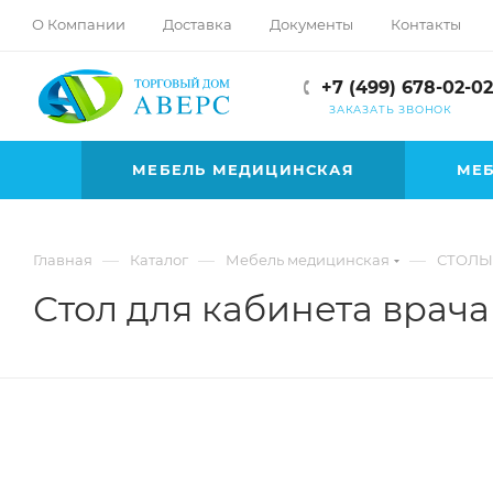
hotmove
О Компании
Доставка
Документы
Контакты
pornspider.info
telugu
+7 (499) 678-02-02
xnxx
ЗАКАЗАТЬ ЗВОНОК
movies
МЕБЕЛЬ МЕДИЦИНСКАЯ
МЕБ
—
—
—
Главная
Каталог
Мебель медицинская
СТОЛЫ
Стол для кабинета врача 