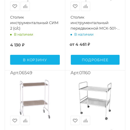
Столик
Столик
инструментальный СИМ
инструментальный
2 (с/с)
передвижной МСК-501-
01М (с/с)
В наличии
В наличии
от
4 461 ₽
4 130
₽
В КОРЗИНУ
ПОДРОБНЕЕ
Арт.06549
Арт.01160