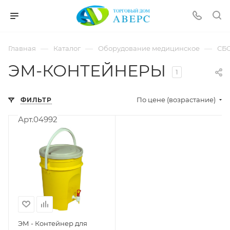
hotmove
pornspider.info
telugu
xnxx
—
—
—
Главная
Каталог
Оборудование медицинское
СБ
movies
ЭМ-КОНТЕЙНЕРЫ
1
По цене (возрастание)
ФИЛЬТР
Арт.04992
ЭМ - Контейнер для