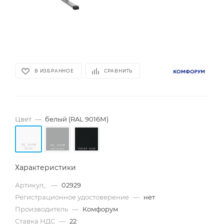
В ИЗБРАННОЕ
СРАВНИТЬ
Цвет
—
белый (RAL 9016М)
Характеристики
Артикул_
—
02929
Регистрационное удостоверение
—
нет
Производитель
—
Комфорум
Ставка НДС
—
22