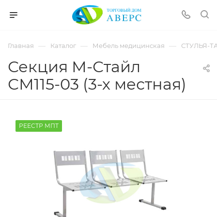
hotmove
pornspider.info
telugu
xnxx
—
—
—
Главная
Каталог
Мебель медицинская
СТУЛЬЯ-Т
movies
Секция М-Стайл
СМ115-03 (3-х местная)
РЕЕСТР МПТ