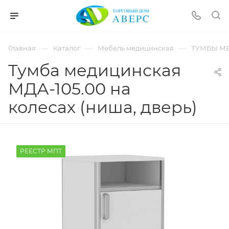
hotmove
pornspider.info
telugu
xnxx
—
—
—
Главная
Каталог
Мебель медицинская
ТУМБЫ М
movies
Тумба медицинская
МДА-105.00 на
колесах (ниша, дверь)
РЕЕСТР МПТ