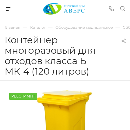
hotmove
pornspider.info
telugu
xnxx
—
—
—
Главная
Каталог
Оборудование медицинское
СБ
movies
Контейнер
многоразовый для
отходов класса Б
МК-4 (120 литров)
РЕЕСТР МПТ