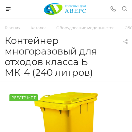
hotmove
pornspider.info
telugu
xnxx
—
—
—
Главная
Каталог
Оборудование медицинское
СБ
movies
Контейнер
многоразовый для
отходов класса Б
МК-4 (240 литров)
РЕЕСТР МПТ