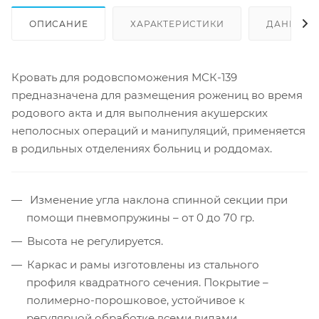
ОПИСАНИЕ
ХАРАКТЕРИСТИКИ
ДАННЫЕ 
Кровать для родовспоможения МСК-139
предназначена для размещения рожениц во время
родового акта и для выполнения акушерских
неполосных операций и манипуляций, применяется
в родильных отделениях больниц и роддомах.
Изменение угла наклона спинной секции при
помощи пневмопружины – от 0 до 70 гр.
Высота не регулируется.
Каркас и рамы изготовлены из стального
профиля квадратного сечения. Покрытие –
полимерно-порошковое, устойчивое к
регулярной обработке всеми видами