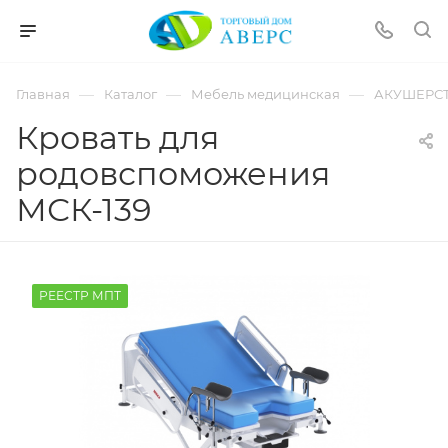
hotmove
pornspider.info
telugu
xnxx
—
—
—
Главная
Каталог
Мебель медицинская
АКУШЕРСТ
movies
Кровать для
родовспоможения
МСК-139
РЕЕСТР МПТ