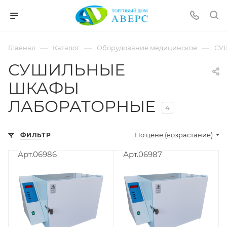
hotmove
pornspider.info
telugu
xnxx
—
—
—
Главная
Каталог
Оборудование медицинское
СУ
movies
СУШИЛЬНЫЕ
ШКАФЫ
ЛАБОРАТОРНЫЕ
4
По цене (возрастание)
ФИЛЬТР
Арт.06986
Арт.06987