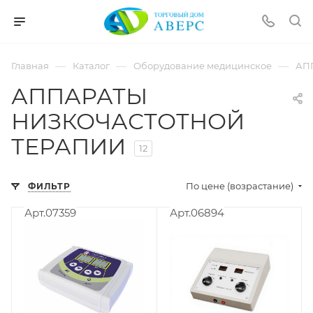
hotmove
pornspider.info
telugu
xnxx
—
—
—
Главная
Каталог
Оборудование медицинское
АП
movies
АППАРАТЫ
НИЗКОЧАСТОТНОЙ
ТЕРАПИИ
12
По цене (возрастание)
ФИЛЬТР
Арт.07359
Арт.06894