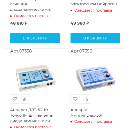
лечения
электросном Нейросон
диадинамическими
Ожидается поставка
токами и гальванизации
Ожидается поставка
48 810
₽
49 980
₽
В КОРЗИНУ
В КОРЗИНУ
Арт.07358
Арт.07356
Аппарат ДДТ-50-10
Аппарат
Тонус-1М для лечения
Амплипульс-501
диадинамическими
Ожидается поставка
токами и гальванизации
Ожидается поставка