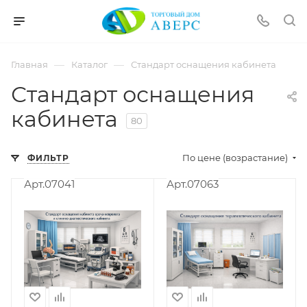
hotmove
pornspider.info
telugu
xnxx
—
—
Главная
Каталог
Стандарт оснащения кабинета
movies
Стандарт оснащения
кабинета
80
По цене (возрастание)
ФИЛЬТР
Арт.07041
Арт.07063