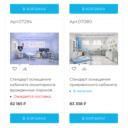
В КОРЗИНУ
В КОРЗИНУ
Арт.07294
Арт.07080
Стандарт оснащения
Стандарт оснащения
кабинета мониторинга
прививочного кабинета
врожденных пороков
В наличии
развития
Ожидается поставка
82 185
₽
83 358
₽
В КОРЗИНУ
В КОРЗИНУ