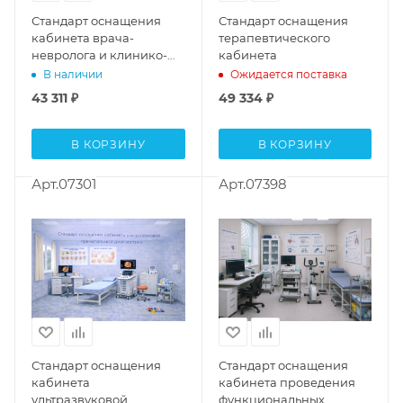
Стандарт оснащения
Стандарт оснащения
кабинета врача-
терапевтического
невролога и клинико-
кабинета
диагностического
В наличии
Ожидается поставка
кабинета
43 311
₽
49 334
₽
В КОРЗИНУ
В КОРЗИНУ
Арт.07301
Арт.07398
Стандарт оснащения
Стандарт оснащения
кабинета
кабинета проведения
ультразвуковой
функциональных