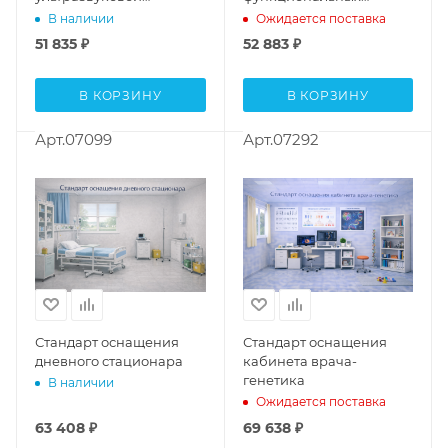
пренатальной
исследований
В наличии
Ожидается поставка
диагностики
51 835
₽
52 883
₽
В КОРЗИНУ
В КОРЗИНУ
Арт.07099
Арт.07292
Стандарт оснащения
Стандарт оснащения
дневного стационара
кабинета врача-
генетика
В наличии
Ожидается поставка
63 408
₽
69 638
₽