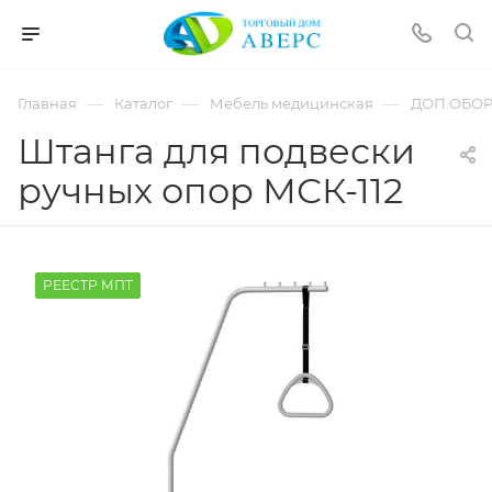
hotmove
pornspider.info
telugu
xnxx
—
—
—
Главная
Каталог
Мебель медицинская
ДОП.ОБО
movies
Штанга для подвески
ручных опор МСК-112
РЕЕСТР МПТ