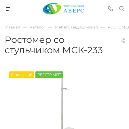
hotmove
pornspider.info
telugu
xnxx
—
—
—
Главная
Каталог
Мебель медицинская
РОСТОМЕ
movies
Ростомер со
стульчиком МСК-233
С поверкой
РЕЕСТР МПТ