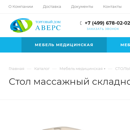
hotmove
О Компании
Доставка
Документы
Контакты
pornspider.info
telugu
+7 (499) 678-02-02
xnxx
ЗАКАЗАТЬ ЗВОНОК
movies
МЕБЕЛЬ МЕДИЦИНСКАЯ
МЕБ
—
—
—
Главная
Каталог
Мебель медицинская
СТОЛЫ
Стол массажный складно