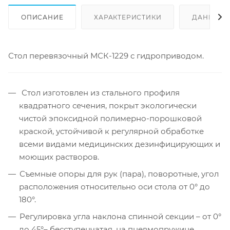
ОПИСАНИЕ
ХАРАКТЕРИСТИКИ
ДАННЫЕ 
Стол перевязочный МСК-1229 с гидроприводом.
Стол изготовлен из стального профиля
квадратного сечения, покрыт экологически
чистой эпоксидной полимерно-порошковой
краской, устойчивой к регулярной обработке
всеми видами медицинских дезинфицирующих и
моющих растворов.
Съемные опоры для рук (пара), поворотные, угол
расположения относительно оси стола от 0° до
180°.
Регулировка угла наклона спинной секции – от 0°
до 45°– бесступенчатая, на пневмопружине.