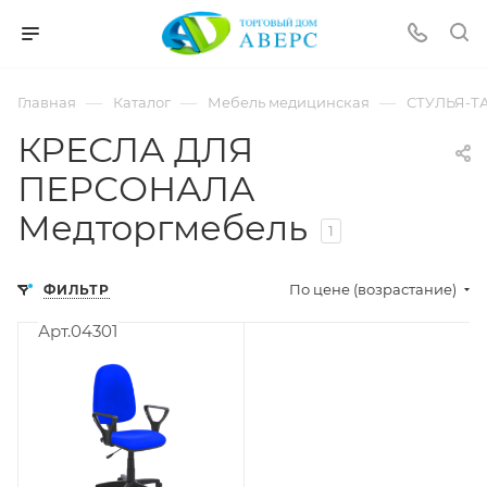
hotmove
pornspider.info
telugu
xnxx
—
—
—
Главная
Каталог
Мебель медицинская
СТУЛЬЯ-Т
movies
КРЕСЛА ДЛЯ
ПЕРСОНАЛА
Медторгмебель
1
По цене (возрастание)
ФИЛЬТР
Арт.04301