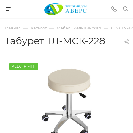
hotmove
pornspider.info
telugu
xnxx
—
—
—
Главная
Каталог
Мебель медицинская
СТУЛЬЯ-Т
movies
Табурет ТЛ-МСК-228
РЕЕСТР МПТ