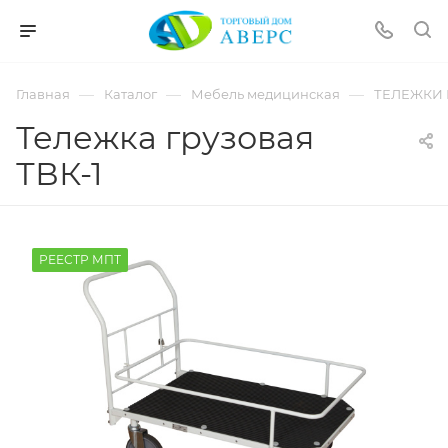
hotmove
pornspider.info
telugu
xnxx
—
—
—
Главная
Каталог
Мебель медицинская
ТЕЛЕЖКИ 
movies
Тележка грузовая
ТВК-1
РЕЕСТР МПТ