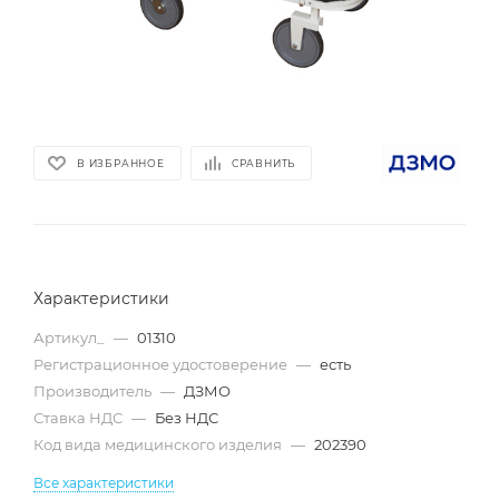
В ИЗБРАННОЕ
СРАВНИТЬ
Характеристики
Артикул_
—
01310
Регистрационное удостоверение
—
есть
Производитель
—
ДЗМО
Ставка НДС
—
Без НДС
Код вида медицинского изделия
—
202390
Все характеристики