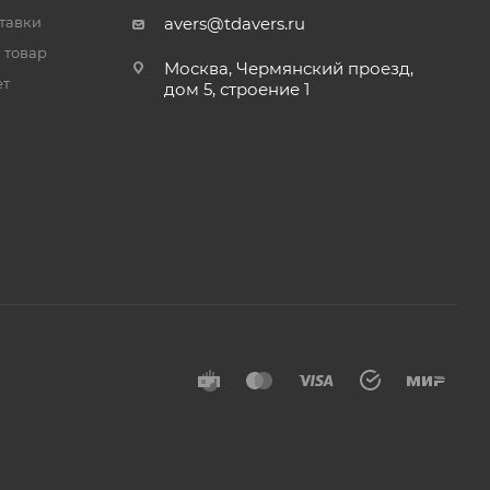
тавки
avers@tdavers.ru
 товар
Москва, Чермянский проезд,
ет
дом 5, строение 1