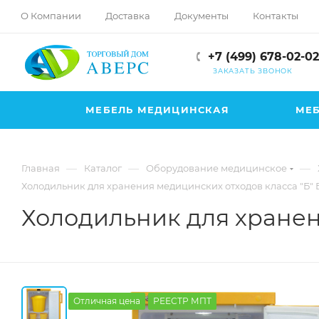
hotmove
О Компании
Доставка
Документы
Контакты
pornspider.info
telugu
+7 (499) 678-02-02
xnxx
ЗАКАЗАТЬ ЗВОНОК
movies
МЕБЕЛЬ МЕДИЦИНСКАЯ
МЕБ
—
—
—
Главная
Каталог
Оборудование медицинское
Холодильник для хранения медицинских отходов класса "Б" 
Холодильник для хранен
Отличная цена
РЕЕСТР МПТ