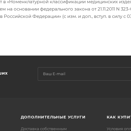
ует в «Номенклатурной классификации медицинских изде
 на основании федерального закона от 21.11.2011 N 323-
Российской Федерации» (с изм. и доп., вступ. в силу с 03
ших
ДОПОЛНИТЕЛЬНЫЕ УСЛУГИ
КАК КУПИ
Доставка собственным
Условия оп