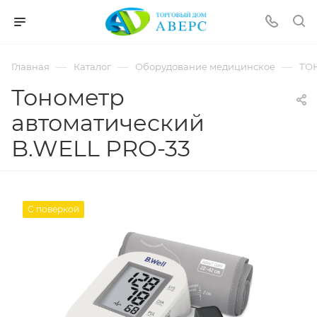
hotmove
pornspider.info
telugu
xnxx
—
—
—
Главная
Каталог
Оборудование медицинское
ТО
movies
Тонометр
автоматический
B.WELL PRO-33
С поверкой