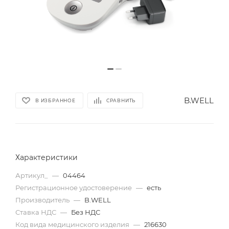
B.WELL
В ИЗБРАННОЕ
СРАВНИТЬ
Характеристики
Артикул_
—
04464
Регистрационное удостоверение
—
есть
Производитель
—
B.WELL
Ставка НДС
—
Без НДС
Код вида медицинского изделия
—
216630