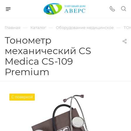
hotmove
pornspider.info
telugu
xnxx
—
—
—
Главная
Каталог
Оборудование медицинское
ТО
movies
Тонометр
механический CS
Medica CS-109
Premium
С поверкой