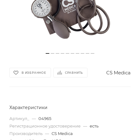
CS Medica
В ИЗБРАННОЕ
СРАВНИТЬ
Характеристики
Артикул_
—
04965
Регистрационное удостоверение
—
есть
Производитель
—
CS Medica