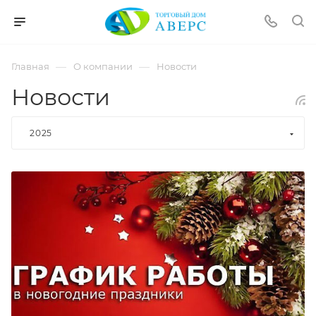
hotmove
pornspider.info
telugu
xnxx
—
—
Главная
О компании
Новости
movies
Новости
2025