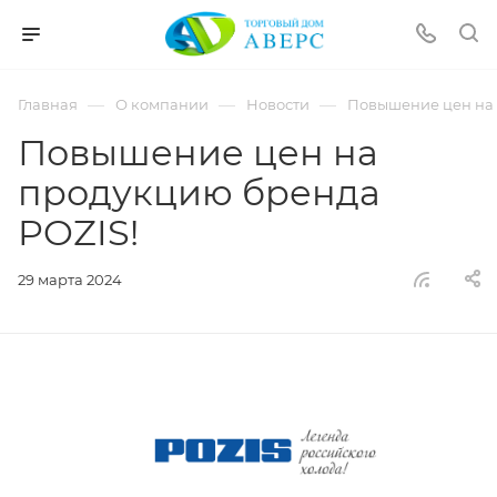
hotmove
pornspider.info
telugu
xnxx
—
—
—
Главная
О компании
Новости
Повышение цен на 
movies
Повышение цен на
продукцию бренда
POZIS!
29 марта 2024