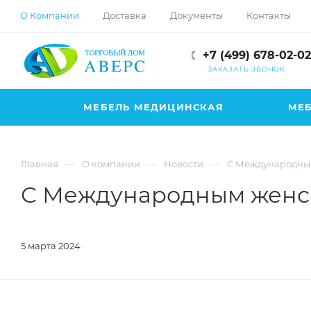
hotmove
О Компании
Доставка
Документы
Контакты
pornspider.info
telugu
+7 (499) 678-02-02
xnxx
ЗАКАЗАТЬ ЗВОНОК
movies
МЕБЕЛЬ МЕДИЦИНСКАЯ
МЕБ
—
—
—
Главная
О компании
Новости
С Международным
С Международным женск
5 марта 2024