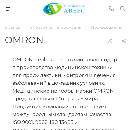
hotmove
pornspider.info
telugu
xnxx
—
—
—
Главная
Справочная информация
Производители
movies
OMRON
OMRON Healthcare – это мировой лидер
в производстве медицинской техники
для профилактики, контроля и лечения
заболеваний в домашних условиях.
Медицинские приборы марки OMRON
представлены в 110 странах мира.
Продукция компании соответствует
международным стандартам качества
ISO 9001, 9002, ISO 13485 и
международным стандартам по охране