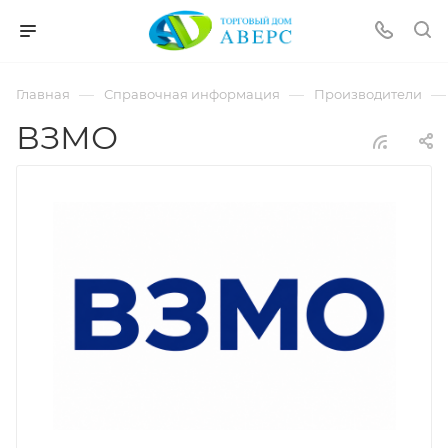
hotmove
pornspider.info
telugu
xnxx
—
—
—
Главная
Справочная информация
Производители
movies
ВЗМО