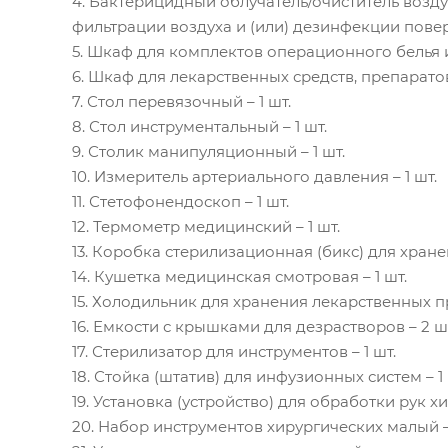
4. Бактерицидный облучатель/очиститель возду
фильтрации воздуха и (или) дезинфекции поверх
5. Шкаф для комплектов операционного белья и
6. Шкаф для лекарственных средств, препаратов 
7. Стол перевязочный – 1 шт.
8. Стол инструментальный – 1 шт.
9. Столик манипуляционный – 1 шт.
10. Измеритель артериального давления – 1 шт.
11. Стетофонендоскоп – 1 шт.
12. Термометр медицинский – 1 шт.
13. Коробка стерилизационная (бикс) для хране
14. Кушетка медицинская смотровая – 1 шт.
15. Холодильник для хранения лекарственных пр
16. Емкости с крышками для дезрастворов – 2 ш
17. Стерилизатор для инструментов – 1 шт.
18. Стойка (штатив) для инфузионных систем – 1 
19. Установка (устройство) для обработки рук хи
20. Набор инструментов хирургических малый –