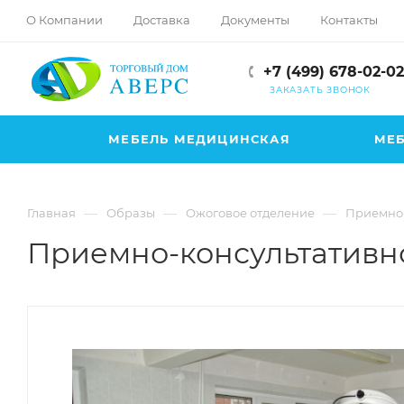
hotmove
О Компании
Доставка
Документы
Контакты
pornspider.info
telugu
+7 (499) 678-02-02
xnxx
ЗАКАЗАТЬ ЗВОНОК
movies
МЕБЕЛЬ МЕДИЦИНСКАЯ
МЕБ
—
—
—
Главная
Образы
Ожоговое отделение
Приемно-
Приемно-консультативно