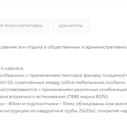
ЛЯ ТРАНСПОРТИРОВКИ
ДОКУМЕНТЫ
ования зон отдыха в общественных и административны
о каркаса.
в, собранных с применением листовой фанеры толщиной 
 40×20, скреплённых между собой мебельными скобами.
 изготавливаются с применением различных комбинаци
ана вторичного вспенивания (ПВВ) марки 80/50.
а – 80мм и подлокотники – 10мм, облицованы кож.замо
онструкцию из квадратной трубы 25х25х2, покрытие кар