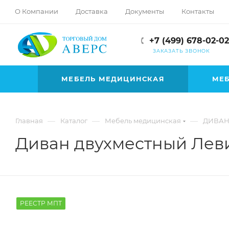
hotmove
О Компании
Доставка
Документы
Контакты
pornspider.info
telugu
+7 (499) 678-02-02
xnxx
ЗАКАЗАТЬ ЗВОНОК
movies
МЕБЕЛЬ МЕДИЦИНСКАЯ
МЕБ
—
—
—
Главная
Каталог
Мебель медицинская
ДИВАН
Диван двухместный Лев
РЕЕСТР МПТ